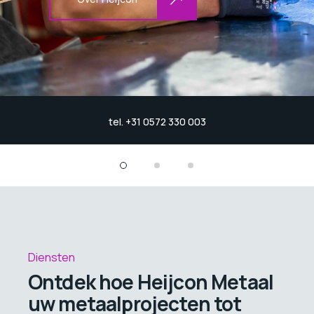
tel.
+31
0572 330 003
Diensten
Ontdek hoe Heijcon Metaal
uw metaalprojecten tot