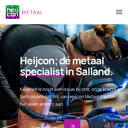
Heijcon; dé metaal
specialist
in Salland.
Kwaliteit is nooit een issue bij ons, onze kracht is
betrokkenheid. Wij van Heijcon Metaal pakken
het even anders aan.
Over Heijcon